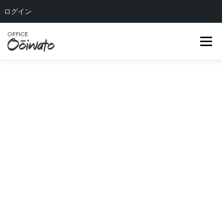
ログイン
コ
ン
メニュー
テ
ン
ツ
へ
HOME
ABOUT US
OUR TEAM
SERVICE
ス
キ
ッ
COMPANY
BLOG
CONTACT
プ