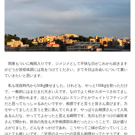
関東もついに梅雨入りです、ジメジメとして不快な日がこれから続きます
がどうか皆様体調には気をつけてください。さて今日は出会いについて書い
ていきたいと思います。
私も現役時代から50kg痩せました。けれども、やっと100kgを割っただけ
で、一般的にはまだまだ大きい人です。なのでよく何かスポーツされてまし
たか？と聞かれます。ほとんどの人はレスリングとかウェイトリフティング
だと思ってらっしゃるみたいですが、相撲ですと言うと皆さん喜びます。力
士やってましたと言うと更に喜んでくれます、やっぱりお相撲さんって人気
あるんだな、やっててよかったと思える瞬間です。先日も行きつけの歯医者
さんで聞かれ、担当の先生も大学相撲部出身だったということで、話が盛り
上がりました。どんなきっかけであれ、こうやってご縁が広がっていくこと
はとても嬉しいです。ご近所のスーパーの店長も相撲やってたそうです、や