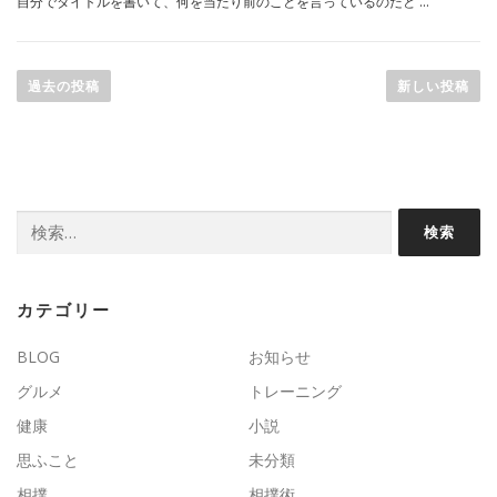
自分でタイトルを書いて、何を当たり前のことを言っているのだと …
投
稿
過去の投稿
新しい投稿
ナ
ビ
ゲ
ー
検
シ
索:
ョ
ン
カテゴリー
BLOG
お知らせ
グルメ
トレーニング
健康
小説
思ふこと
未分類
相撲
相撲術