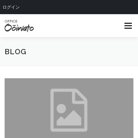
ログイン
コ
ン
メニュー
テ
ン
ツ
へ
HOME
ABOUT US
OUR TEAM
SERVICE
BLOG
ス
キ
ッ
COMPANY
BLOG
CONTACT
プ