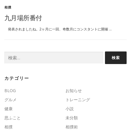
相撲
九月場所番付
発表されましたね。2ヶ月に一回、奇数月にコンスタントに開催 …
検
索:
カテゴリー
BLOG
お知らせ
グルメ
トレーニング
健康
小説
思ふこと
未分類
相撲
相撲術