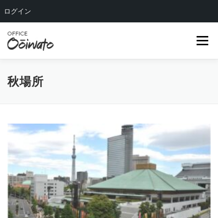
ログイン
コ
ン
メニュー
テ
ン
ツ
へ
HOME
ABOUT US
OUR TEAM
SERVICE
秋場所
ス
キ
ッ
COMPANY
BLOG
CONTACT
プ