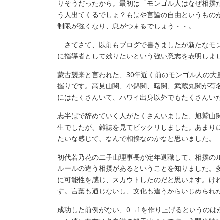
りそうだったから。最初は「モンゴル人はなぜ相撲
う人出てくるでしょ？もはや言論の自由というもの
制限が強くなり、息がつまるでしょう・・。
さてさて、以前もブログで書きましたが新たなモン
に指導者として残りたいという強い意志を表明しま
蒙古襲来と言われた、30年近く前のモンゴル人の大
握りです。高見山関、小錦関、曙関、武蔵丸関が有
にはたくさんいて、ハワイ出身以外でもたくさんい
志半ばで辞めていく人がたくさんいました、旭鷲山
生でしたが、雑誌を見てビックリしました。あまり
たいな感じで、なんで相撲なのかなと思いました。
初代若乃花の二子山理事長が定年退職して、相撲の
ルールの違う相撲があるということを知りました。
に可能性を感じ、スカウトしたのだと思います。け
す。言葉も通じないし、文化も違うからいじめられ
成功した前例がない、0→1を作り上げるというのは