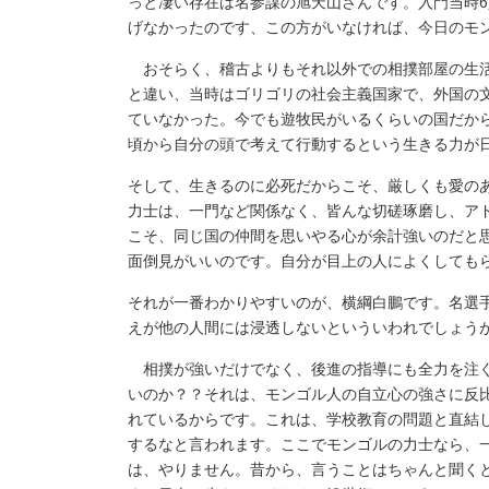
っと凄い存在は名参謀の旭天山さんです。入門当時6
げなかったのです、この方がいなければ、今日のモ
おそらく、稽古よりもそれ以外での相撲部屋の生活
と違い、当時はゴリゴリの社会主義国家で、外国の
ていなかった。今でも遊牧民がいるくらいの国だか
頃から自分の頭で考えて行動するという生きる力が
そして、生きるのに必死だからこそ、厳しくも愛の
力士は、一門など関係なく、皆んな切磋琢磨し、ア
こそ、同じ国の仲間を思いやる心が余計強いのだと
面倒見がいいのです。自分が目上の人によくしても
それが一番わかりやすいのが、横綱白鵬です。名選
えが他の人間には浸透しないといういわれでしょう
相撲が強いだけでなく、後進の指導にも全力を注ぐ
いのか？？それは、モンゴル人の自立心の強さに反
れているからです。これは、学校教育の問題と直結
するなと言われます。ここでモンゴルの力士なら、
は、やりません。昔から、言うことはちゃんと聞く