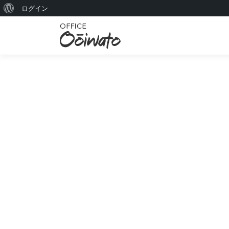
W
ログイン
コ
o
ン
r
テ
ン
d
ツ
P
へ
r
ス
キ
e
ッ
s
プ
s
に
つ
い
て