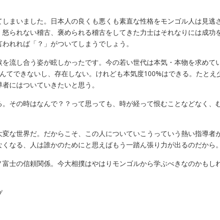
しまいました。日本人の良くも悪くも素直な性格をモンゴル人は見逃
、怒られない稽古、褒められる稽古をしてきた力士はそれなりには成功
言われれば「？」がついてしまうでしょう。
を流し合う姿が眩しかったです。今の若い世代は本気・本物を求めて
なんてできないし、存在しない。けれども本気度100%はできる。たとえ
導者にはついていきたいと思う。
。その時はなんで？？って思っても、時が経って恨むことなどなく、
変な世界だ。だからこそ、この人についていこうっていう熱い指導者
なくなる、人は誰かのためにと思えばもう一踏ん張り力が出るのだから
ノ富士の信頼関係。今大相撲はやはりモンゴルから学ぶべきなのかもし
プ