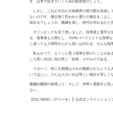
す、日本で生きていくための処世術でしょう。
しかし、これが今日の大相撲界の勢力図を形成して
ないのです。稽古場で言われた通りの稽古をこなし
収めるでしょうが、横綱を倒し、時代を作れるかと
オリンピックを見て思いました、指導者と選手が涙
る、指導者も人間だし、100%パーフェクトな指導
し違っても人間同士だから思いは伝わる、そんな指
私もかつて、え？っと思う指導を受けたことがある
しろ思い出話に花が咲く「財産」そのものである。
スポーツ、特に大相撲はそれが職業だからとても大
いてほしい。そんな人がいれば苦しい稽古が苦しく
横綱白鵬関の指導ぶり、そして、伊勢ヶ濱親方と照
ない。
【DEL’IMMO（デリーモ）】公式オンラインショッ