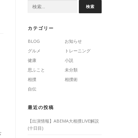
検
索:
カテゴリー
BLOG
お知らせ
グルメ
トレーニング
健康
小説
思ふこと
未分類
相撲
相撲術
自伝
最近の投稿
【出演情報】ABEMA大相撲LIVE解説
(十日目)
な