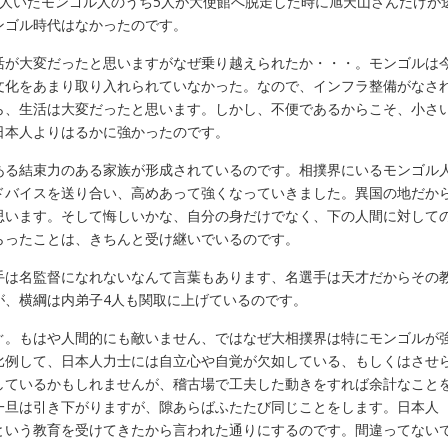
人いたモンゴル人のうち5人が大使館へ脱走した時に旭天山さんだけが
ンゴル時代はなかったのです。
が大変だったと思いますがなぜ乗り越えられたか・・・。モンゴルは
文化をあまり取り入れられていなかった。なので、インフラ整備がなさ
ら、生活は大変だったと思います。しかし、不便であるからこそ、小さ
日本人よりはるかに強かったのです。
ある結束力のある家族が形成されているのです。相撲界にいるモンゴル
ドバイスを送り合い、高めあって強くなっていきました。異国の地だか
思います。そして悔しいかな、自分の身だけでなく、下の人間に対して
らったことは、きちんと受け継いでいるのです。
手は名監督になれないなんて言葉もあります、名選手は天才だからその
が、横綱は内弟子4人も関取に上げているのです。
。もはや人間的にも敵いません、ではなぜ大相撲界は特にモンゴルが
比例して、日本人力士には自立心や自覚が欠如している、もしくはさせ
しているかもしれませんが、稽古場で工夫した動きをすれば余計なこと
一旦は引き下がりますが、隙あらばふたたび同じことをします。日本人
という教育を受けてきたから言われた通りにするのです。間違ってない