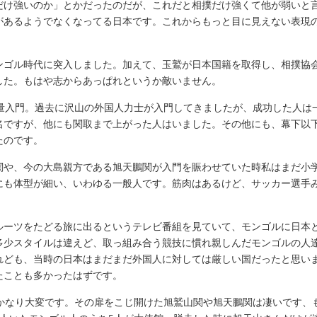
だけ強いのか」とかだったのだが、これだと相撲だけ強くて他が弱いと
があるようでなくなってる日本です。これからもっと目に見えない表現
ゴル時代に突入しました。加えて、玉鷲が日本国籍を取得し、相撲協
した。もはや志からあっぱれというか敵いません。
量入門。過去に沢山の外国人力士が入門してきましたが、成功した人は
名ですが、他にも関取まで上がった人はいました。その他にも、幕下以
たのです。
関や、今の大島親方である旭天鵬関が入門を賑わせていた時私はまだ小
にも体型が細い、いわゆる一般人です。筋肉はあるけど、サッカー選手
ルーツをたどる旅に出るというテレビ番組を見ていて、モンゴルに日本
多少スタイルは違えど、取っ組み合う競技に慣れ親しんだモンゴルの人
れども、当時の日本はまだまだ外国人に対しては厳しい国だったと思い
たことも多かったはずです。
かなり大変です。その扉をこじ開けた旭鷲山関や旭天鵬関は凄いです、