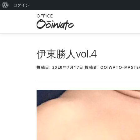
W
ログイン
コ
o
ン
r
テ
ン
d
ツ
P
へ
伊東勝人vol.4
r
ス
キ
e
投稿日:
2020年7月17日
投稿者:
OOIWATO-MASTE
ッ
s
プ
s
に
つ
い
て