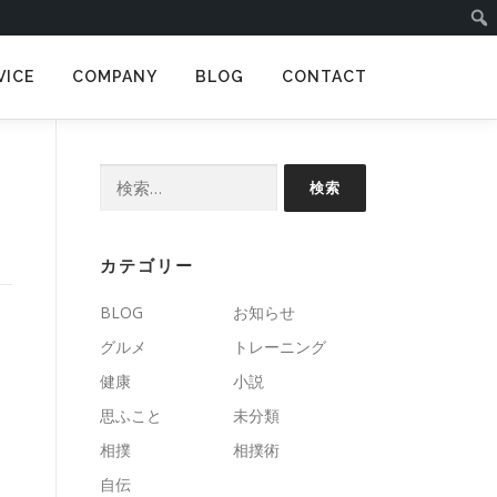
VICE
COMPANY
BLOG
CONTACT
検
索:
カテゴリー
BLOG
お知らせ
グルメ
トレーニング
健康
小説
思ふこと
未分類
相撲
相撲術
自伝