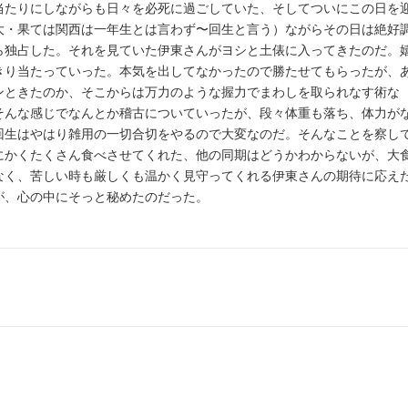
たりにしながらも日々を必死に過ごしていた、そしてついにこの日を
大・果ては関西は一年生とは言わず〜回生と言う）ながらその日は絶好
ら独占した。それを見ていた伊東さんがヨシと土俵に入ってきたのだ。
きり当たっていった。本気を出してなかったので勝たせてもらったが、
ンときたのか、そこからは万力のような握力でまわしを取られなす術な
そんな感じでなんとか稽古についていったが、段々体重も落ち、体力が
回生はやはり雑用の一切合切をやるので大変なのだ。そんなことを察し
にかくたくさん食べさせてくれた、他の同期はどうかわからないが、大
なく、苦しい時も厳しくも温かく見守ってくれる伊東さんの期待に応え
が、心の中にそっと秘めたのだった。