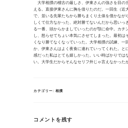
大学相撲の稽古の厳しさ、伊東さんの強さを目の当
える。直接伊東さんに胸を借りたのだ。一回生（近
で、並いる先輩たちから勝ちまくり土俵を僅かなが
しくて仕方なかった、絶対勝てないんだから思いっ
る一番、頭からかましていったのが顎に命中。カチ
し、怒らせてちょい本気にさせてしまった。最初は
くなり勝てなくなっていった。大学相撲の試練、一
か、伊東さんはよく夜食に連れていってくれた。と
感だった私はとても嬉しかった。いい時ばかりでは
い。大学生だからそんなセリフ外じゃ言えなかった
カテゴリー:
相撲
コメントを残す