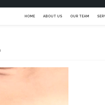
HOME
ABOUT US
OUR TEAM
SER
R