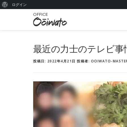
W
ログイン
コ
o
ン
r
テ
ン
d
ツ
P
へ
最近の力士のテレビ事
r
ス
キ
e
投稿日:
2022年4月21日
投稿者:
OOIWATO-MASTE
ッ
s
プ
s
に
つ
い
て