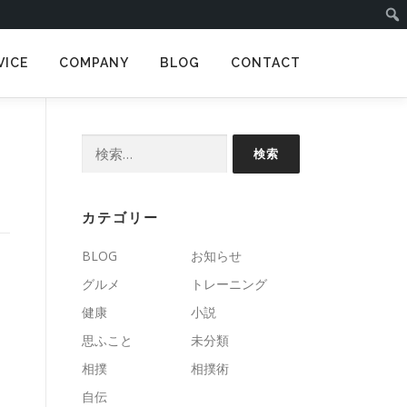
VICE
COMPANY
BLOG
CONTACT
検
索:
カテゴリー
BLOG
お知らせ
グルメ
トレーニング
健康
小説
思ふこと
未分類
相撲
相撲術
自伝