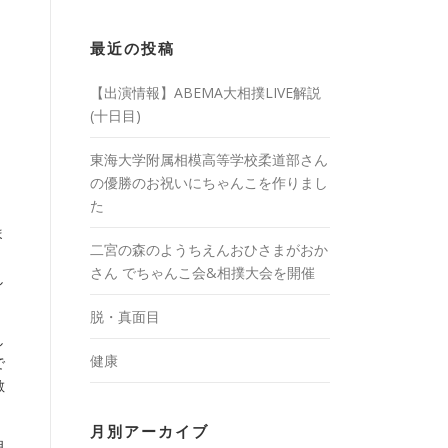
最近の投稿
【出演情報】ABEMA大相撲LIVE解説
(十日目)
東海大学附属相模高等学校柔道部さん
の優勝のお祝いにちゃんこを作りまし
た
ま
二宮の森のようちえんおひさまがおか
。
さん でちゃんこ会&相撲大会を開催
し
脱・真面目
し
健康
で
敵
月別アーカイブ
思