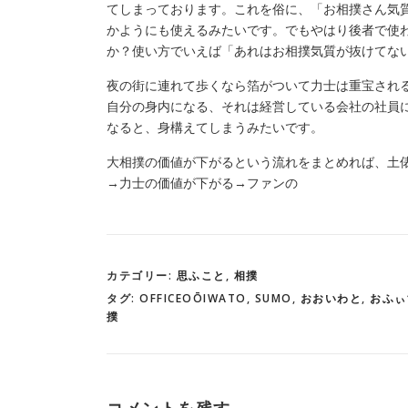
てしまっております。これを俗に、「お相撲さん気
かようにも使えるみたいです。でもやはり後者で使
か？使い方でいえば「あれはお相撲気質が抜けてな
夜の街に連れて歩くなら箔がついて力士は重宝され
自分の身内になる、それは経営している会社の社員
なると、身構えてしまうみたいです。
大相撲の価値が下がるという流れをまとめれば、土
→力士の価値が下がる→ファンの
カテゴリー:
思ふこと
,
相撲
タグ:
OFFICEOŌIWATO
,
SUMO
,
おおいわと
,
おふぃ
撲