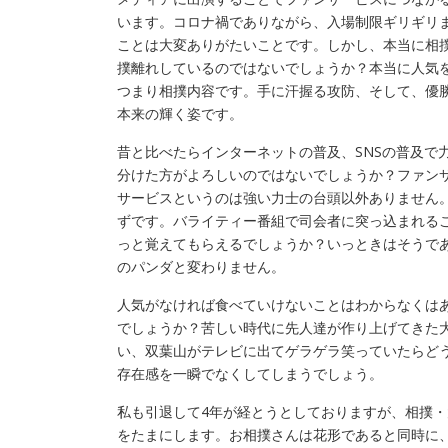
います。コロナ禍でありながら、入場制限ギリギリ
ことは大変ありがたいことです。しかし、本当に相
撲離れしているのではないでしょうか？本当に人気
つまり相撲内容です。手に汗握る攻防、そして、優
本来の輝く姿です。
昔と比べたらインターネットの普及、SNSの普及で
分けた方がよろしいのではないでしょうか？ファン
サービスというのは強い力士の台頭以外ありません
ずです。バライティー番組で司会者に突っ込まれる
っと覚えてもらえるでしょうか？いっときはそうで
のパンダと変わりません。
人気がなければ食べていけないことはわからなくは
でしょうか？苦しい時代に先人達が作り上げてきた
い、双葉山がテレビに出てゲラゲラ笑っていたらど
存在感を一瞬でなくしてしまうでしょう。
私も引退して4年が経とうとしておりますが、相撲
をたまにします。お相撲さんは花形であると同時に