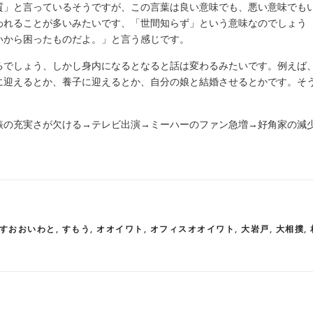
質」と言っているそうですが、この言葉は良い意味でも、悪い意味でも
われることが多いみたいです、「世間知らず」という意味なのでしょう
いから困ったものだよ。」と言う感じです。
るでしょう、しかし身内になるとなると話は変わるみたいです。例えば
に迎えるとか、養子に迎えるとか、自分の娘と結婚させるとかです。そ
俵の充実さが欠ける→テレビ出演→ミーハーのファン急増→好角家の減
すおおいわと
,
すもう
,
オオイワト
,
オフィスオオイワト
,
大岩戸
,
大相撲
,