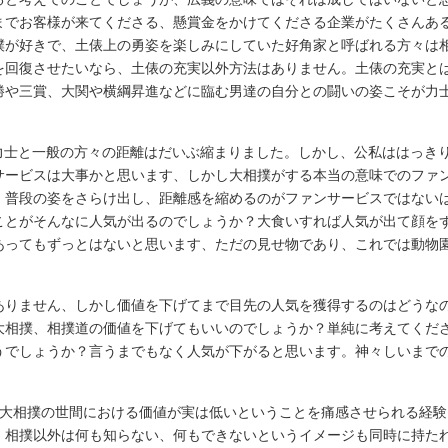
までお客様が来てくださる、懸賞金をかけてくださる企業がたくさんあ
撲が好きで、土俵上の勇姿を楽しみにしていた好角家と呼ばれる方々は
を回復させたいなら、土俵の充実以外方法はありません。土俵の充実と
勝や三賞、大関や横綱昇進などに臨む男達の自分との闘いの姿こそが力
力士と一般の方々の距離はだいぶ縮まりました。しかし、公私ははっき
サービスは大事かと思います、しかし大相撲がする本当の意味でのファ
。普段の姿をさらけ出し、距離感を縮めるのがファンサービスではない
ことがそんなに人気が出るのでしょうか？大食いすれば人気が出て顔を
あってもずっとはないと思います、ただの見せ物であり、これでは動物
ありません、しかし価値を下げてまで目先の人気を獲得するのはどうな
大相撲、相撲道の価値を下げてもいいのでしょうか？単純に考えてくだ
うでしょうか？言うまでもなく人気が下がると思います。神々しいまで
・大相撲の世間における価値が実は低いということを痛感させられる経験
、相撲以外は何も知らない、何もできないというイメージも同時に持た