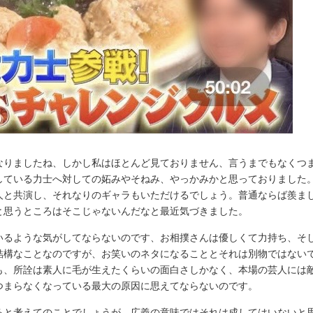
なりましたね、しかし私はほとんど見ておりません、言うまでもなくつ
している力士へ対しての妬みやそねみ、やっかみかと思っておりました
人と共演し、それなりのギャラもいただけるでしょう。普通ならば羨ま
と思うところはそこじゃないんだなと最近気づきました。
いるような気がしてならないのです、お相撲さんは優しくて力持ち、そ
結構なことなのですが、お笑いのネタになることとそれは別物ではない
も、所詮は素人に毛が生えたくらいの面白さしかなく、本場の芸人には
つまらなくなっている最大の原因に思えてならないのです。
ると考えてのことでしょうが、広義の意味ではそれは成してはいないと