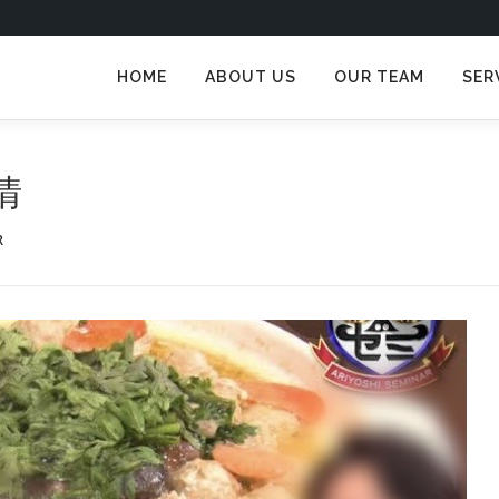
HOME
ABOUT US
OUR TEAM
SER
情
R