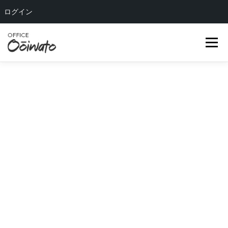
ログイン
コ
ン
メニュー
テ
ン
ツ
へ
HOME
ABOUT US
OUR TEAM
SERVICE
ス
キ
ッ
COMPANY
BLOG
CONTACT
プ