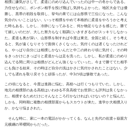
相撲に嫌気がさして、柔道にのめり込んでいったのは中一の冬からである。
力任せなのに、ポンポン相手を投げ飛ばし気持ちよかった。地区大会では優
勝し、黒帯の初段を取得し、挙句の果てには山形県で三位になった。こんな
気分のいいことはない、いっそ相撲をやめて本格的に柔道をやろうかと考え
た時もある。しかし、冷静になってみると、何か物足りなさを感じた。勝て
て嬉しいのだが、大した努力もなく順調にいきすぎるのがスッキリしなかっ
た。柔道も奥が深い、山形県を制すれば今度は東北、全国と続く。そう考え
ると、気が遠くなりそうで面倒くさくなった。気付くのは遅くなったけれど
も、やっぱり自分には相撲しかないんだと中二の終わり頃に気付く。その時
をきっかけにきっぱりと柔道からは足を洗った。しかし、私が柔道にのめり
込んでる間に周りは相撲がどんどん強くなっていった。今まで勝ててた相手
にも負ける始末、その時ほど自分の浅はかさに気付かされたことはない。少
しでも遅れを取り戻そうと頑張ったが、中3の頃は惨敗であった。
この頃になると、今度は進路に悩む。高校へは行くつもりでいた。しかし、
地元の相撲部のある高校はいわゆる不良高校でお世辞にも評判は良くなかっ
た。相撲するためだけにそんなところ行かなければいけないの？と悩んだ。
しかも、同時期に複数の相撲部屋からもスカウトが来た。進学か大相撲入り
か、かなり悩まされた。
そんな時に、家に一本の電話がかかってくる。なんと先代の佐渡ヶ嶽親方
元横綱の琴櫻関からだった。