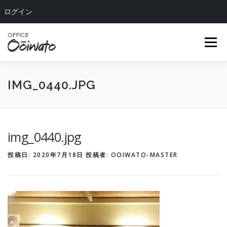
ログイン
コ
ン
メニュー
テ
ン
ツ
へ
HOME
ABOUT US
OUR TEAM
SERVICE
IMG_0440.JPG
ス
キ
ッ
COMPANY
BLOG
CONTACT
プ
img_0440.jpg
投稿日:
2020年7月18日
投稿者:
OOIWATO-MASTER