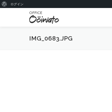
W
ログイン
コ
o
ン
r
テ
ン
d
ツ
P
IMG_0683.JPG
へ
r
ス
キ
e
ッ
s
プ
s
に
つ
い
て