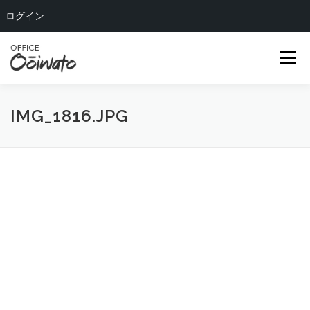
ログイン
コ
ン
メニュー
テ
ン
ツ
へ
HOME
ABOUT US
OUR TEAM
SERVICE
IMG_1816.JPG
ス
キ
ッ
COMPANY
BLOG
CONTACT
プ