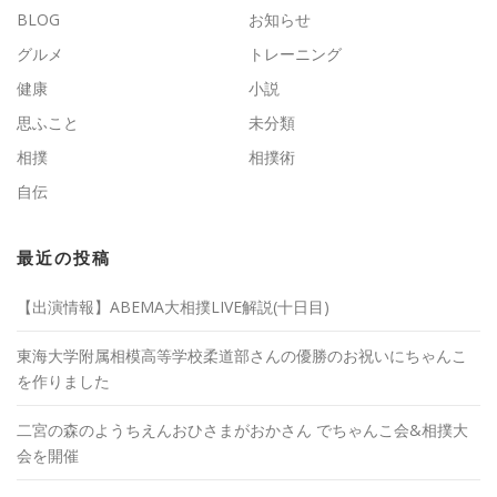
BLOG
お知らせ
グルメ
トレーニング
健康
小説
思ふこと
未分類
相撲
相撲術
自伝
最近の投稿
【出演情報】ABEMA大相撲LIVE解説(十日目)
東海大学附属相模高等学校柔道部さんの優勝のお祝いにちゃんこ
を作りました
二宮の森のようちえんおひさまがおかさん でちゃんこ会&相撲大
会を開催