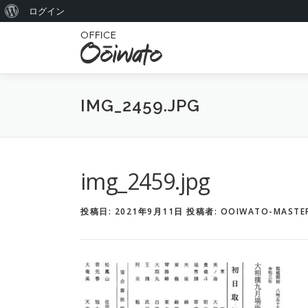
W
ログイン
コ
o
ン
r
テ
ン
d
ツ
P
IMG_2459.JPG
へ
r
ス
キ
e
ッ
s
プ
img_2459.jpg
s
に
投稿日:
2021年9月11日
投稿者:
OOIWATO-MASTE
つ
い
て