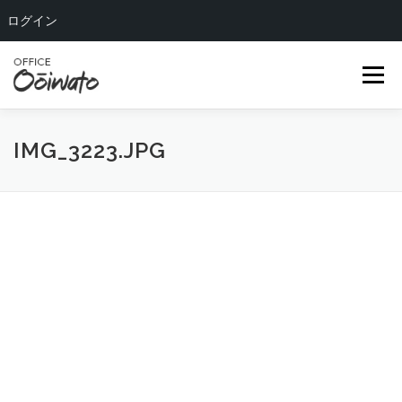
ログイン
コ
ン
メニュー
テ
ン
ツ
へ
HOME
ABOUT US
OUR TEAM
SERVICE
IMG_3223.JPG
ス
キ
ッ
COMPANY
BLOG
CONTACT
プ