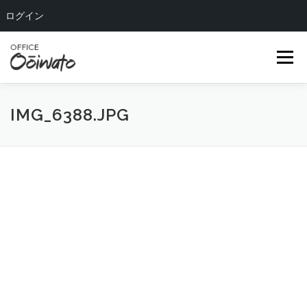
ログイン
コ
ン
メニュー
テ
ン
ツ
へ
HOME
ABOUT US
OUR TEAM
SERVICE
IMG_6388.JPG
ス
キ
ッ
COMPANY
BLOG
CONTACT
プ