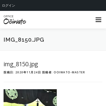
ログイン
コ
ン
メニュー
テ
ン
ツ
へ
HOME
ABOUT US
OUR TEAM
SERVICE
IMG_8150.JPG
ス
キ
ッ
COMPANY
BLOG
CONTACT
プ
img_8150.jpg
投稿日:
2020年11月24日
投稿者:
OOIWATO-MASTER