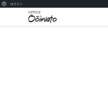
W
ログイン
コ
o
ン
r
テ
ン
d
ツ
P
へ
r
ス
キ
e
ッ
s
プ
s
に
つ
い
て