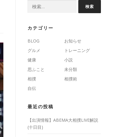
検
索:
カテゴリー
BLOG
お知らせ
グルメ
トレーニング
健康
小説
思ふこと
未分類
相撲
相撲術
自伝
最近の投稿
【出演情報】ABEMA大相撲LIVE解説
(十日目)