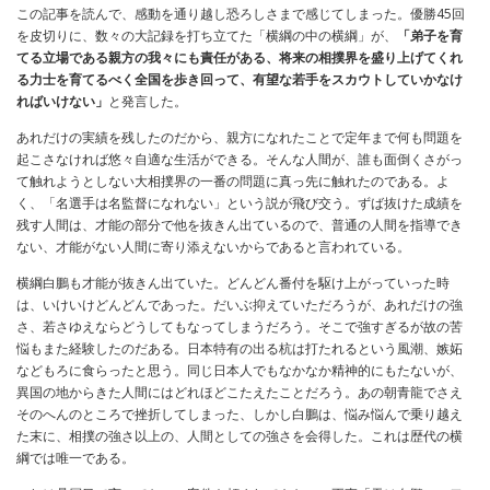
この記事を読んで、感動を通り越し恐ろしさまで感じてしまった。優勝45回
を皮切りに、数々の大記録を打ち立てた「横綱の中の横綱」が、
「弟子を育
てる立場である親方の我々にも責任がある、将来の相撲界を盛り上げてくれ
る力士を育てるべく全国を歩き回って、有望な若手をスカウトしていかなけ
ればいけない」
と発言した。
あれだけの実績を残したのだから、親方になれたことで定年まで何も問題を
起こさなければ悠々自適な生活ができる。そんな人間が、誰も面倒くさがっ
て触れようとしない大相撲界の一番の問題に真っ先に触れたのである。よ
く、「名選手は名監督になれない」という説が飛び交う。ずば抜けた成績を
残す人間は、才能の部分で他を抜きん出ているので、普通の人間を指導でき
ない、才能がない人間に寄り添えないからであると言われている。
横綱白鵬も才能が抜きん出ていた。どんどん番付を駆け上がっていった時
は、いけいけどんどんであった。だいぶ抑えていただろうが、あれだけの強
さ、若さゆえならどうしてもなってしまうだろう。そこで強すぎるが故の苦
悩もまた経験したのだある。日本特有の出る杭は打たれるという風潮、嫉妬
などもろに食らったと思う。同じ日本人でもなかなか精神的にもたないが、
異国の地からきた人間にはどれほどこたえたことだろう。あの朝青龍でさえ
そのへんのところで挫折してしまった、しかし白鵬は、悩み悩んで乗り越え
た末に、相撲の強さ以上の、人間としての強さを会得した。これは歴代の横
綱では唯一である。