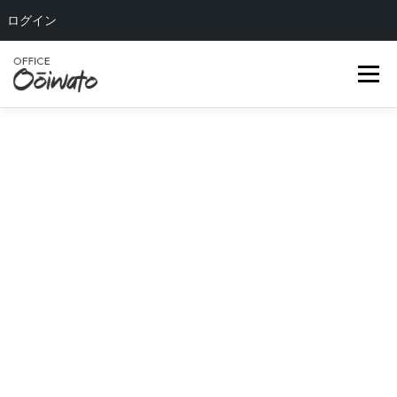
ログイン
コ
ン
メニュー
テ
ン
ツ
へ
HOME
ABOUT US
OUR TEAM
SERVICE
ス
キ
ッ
COMPANY
BLOG
CONTACT
プ