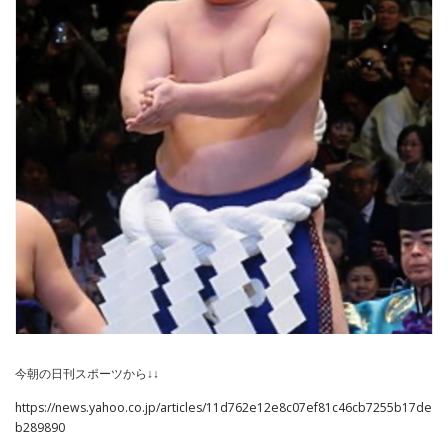
今朝の日刊スポーツから↓↓
https://news.yahoo.co.jp/articles/11d762e12e8c07ef81c46cb7255b17de
b289890